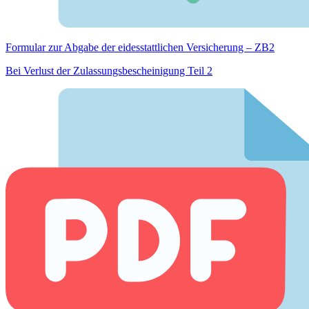
Formular zur Abgabe der eides­stattlichen Versicherung – ZB2
Bei Verlust der Zulassungsbescheinigung Teil 2