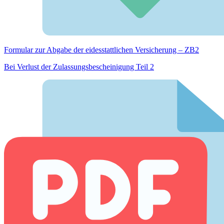
Formular zur Abgabe der eides­stattlichen Versicherung – ZB2
Bei Verlust der Zulassungsbescheinigung Teil 2