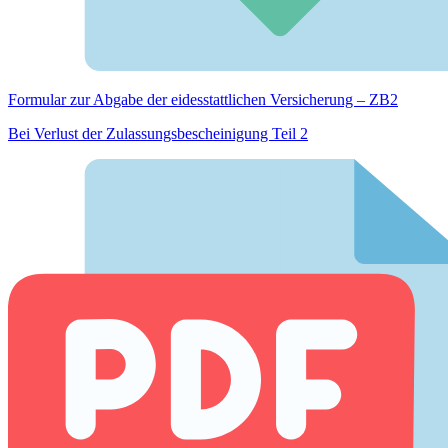
Formular zur Abgabe der eides­stattlichen Versicherung – ZB2
Bei Verlust der Zulassungsbescheinigung Teil 2